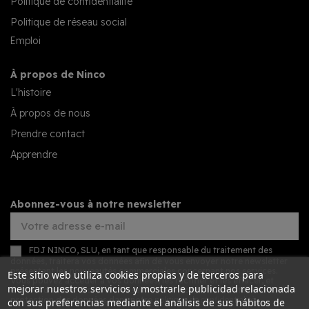
Politique de confidentialité
Politique de réseau social
Emploi
À propos de Ninco
L'histoire
À propos de nous
Prendre contact
Apprendre
Abonnez-vous à notre newsletter
FDJ NINCO, SLU, en tant que responsable du traitement des
données, traitera vos données afin de vous envoyer notre newsletter
présentant les nouveautés commerciales concernant nos services.
Este sitio web utiliza cookies propias y de terceros para
Vous pouvez accéder à vos données, les rectifier et les effacer, et
mejorar nuestros servicios y mostrarle publicidad relacionada
exercer d'autres droits en consultant les informations détaillées sur la
protection des données dans notre
politique de confidentialité
.
con sus preferencias mediante el análisis de sus hábitos de