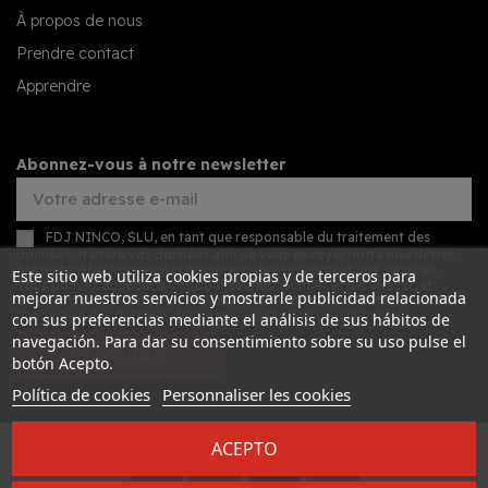
À propos de nous
Prendre contact
Apprendre
Abonnez-vous à notre newsletter
FDJ NINCO, SLU, en tant que responsable du traitement des
données, traitera vos données afin de vous envoyer notre newsletter
présentant les nouveautés commerciales concernant nos services.
Este sitio web utiliza cookies propias y de terceros para
Vous pouvez accéder à vos données, les rectifier et les effacer, et
mejorar nuestros servicios y mostrarle publicidad relacionada
exercer d'autres droits en consultant les informations détaillées sur la
protection des données dans notre
politique de confidentialité
.
con sus preferencias mediante el análisis de sus hábitos de
navegación. Para dar su consentimiento sobre su uso pulse el
S’ABONNER
botón Acepto.
Política de cookies
Personnaliser les cookies
ACEPTO
Desarrollado por
Addis