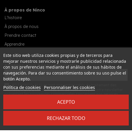
À propos de Ninco
L'histoire
À propos de nous
Prendre contact
Apprendre
Este sitio web utiliza cookies propias y de terceros para
mejorar nuestros servicios y mostrarle publicidad relacionada
Abonnez-vous à notre newsletter
con sus preferencias mediante el análisis de sus hábitos de
navegación. Para dar su consentimiento sobre su uso pulse el
botón Acepto.
FDJ NINCO, SLU, en tant que responsable du traitement des
Política de cookies
Personnaliser les cookies
données, traitera vos données afin de vous envoyer notre newsletter
présentant les nouveautés commerciales concernant nos services.
Vous pouvez accéder à vos données, les rectifier et les effacer, et
ACEPTO
exercer d'autres droits en consultant les informations détaillées sur la
protection des données dans notre
politique de confidentialité
.
S’ABONNER
RECHAZAR TODO