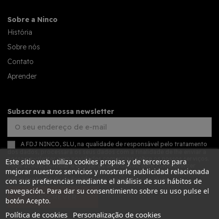
Sobre a Ninco
História
Sobre nós
Contato
Aprender
Subscreva a nossa newsletter
A FDJ NINCO, SLU, na qualidade de responsável pelo tratamento
dos dados, processará os seus dados com a finalidade de lhe enviar a
nossa newsletter com novidades comerciais sobre os nossos serviços.
Este sitio web utiliza cookies propias y de terceros para
Pode aceder, retificar e apagar os seus dados, bem como exercer
mejorar nuestros servicios y mostrarle publicidad relacionada
outros direitos, consultando as informações adicionais detalhadas
sobre proteção de dados na nossa
política de privacidade
con sus preferencias mediante el análisis de sus hábitos de
navegación. Para dar su consentimiento sobre su uso pulse el
SUBSCREVER
botón Acepto.
Política de cookies
Personalização de cookies