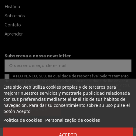
História
Sobre nós
Contato
Aprender
Subscreva a nossa newsletter
A FDJ NINCO, SLU, na qualidade de responsável pelo tratamento
dos dados, processará os seus dados com a finalidade de lhe enviar a
nossa newsletter com novidades comerciais sobre os nossos serviços.
Este sitio web utiliza cookies propias y de terceros para
Pode aceder, retificar e apagar os seus dados, bem como exercer
mejorar nuestros servicios y mostrarle publicidad relacionada
outros direitos, consultando as informações adicionais detalhadas
sobre proteção de dados na nossa
política de privacidade
con sus preferencias mediante el análisis de sus hábitos de
navegación. Para dar su consentimiento sobre su uso pulse el
SUBSCREVER
botón Acepto.
Política de cookies
Personalização de cookies
ACEPTO