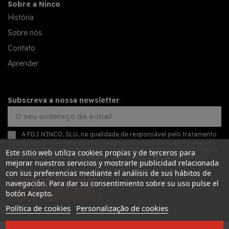
Sobre a Ninco
História
Sobre nós
Contato
Aprender
Subscreva a nossa newsletter
A FDJ NINCO, SLU, na qualidade de responsável pelo tratamento
dos dados, processará os seus dados com a finalidade de lhe enviar a
nossa newsletter com novidades comerciais sobre os nossos serviços.
Este sitio web utiliza cookies propias y de terceros para
Pode aceder, retificar e apagar os seus dados, bem como exercer
mejorar nuestros servicios y mostrarle publicidad relacionada
outros direitos, consultando as informações adicionais detalhadas
sobre proteção de dados na nossa
política de privacidade
con sus preferencias mediante el análisis de sus hábitos de
navegación. Para dar su consentimiento sobre su uso pulse el
SUBSCREVER
botón Acepto.
Política de cookies
Personalização de cookies