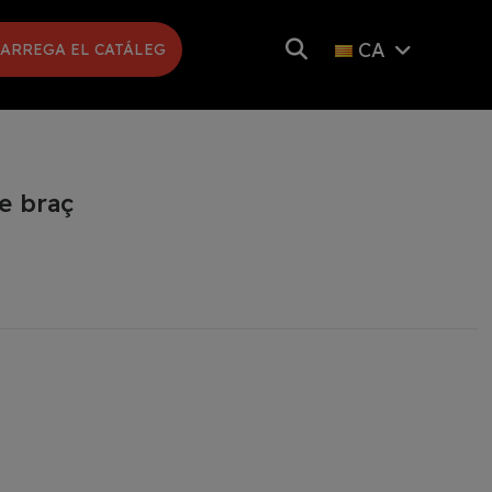
CA
ARREGA EL CATÁLEG
de braç