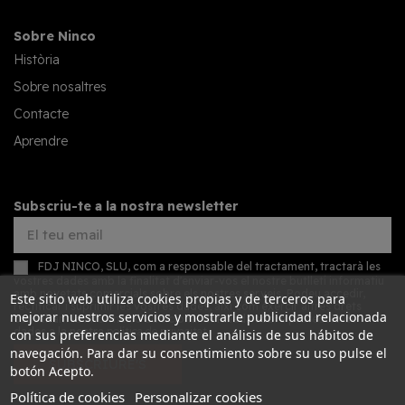
Sobre Ninco
Història
Sobre nosaltres
Contacte
Aprendre
Subscriu-te a la nostra newsletter
FDJ NINCO, SLU, com a responsable del tractament, tractarà les
vostres dades amb la finalitat d'enviar-vos el nostre butlletí informatiu
amb novetats comercials sobre els nostres serveis. Podeu accedir,
Este sitio web utiliza cookies propias y de terceros para
rectificar i suprimir les vostres dades, així com exercir altres drets
mejorar nuestros servicios y mostrarle publicidad relacionada
consultant la informació addicional detallada sobre protecció de
dades a la nostra
política de privacitat
con sus preferencias mediante el análisis de sus hábitos de
navegación. Para dar su consentimiento sobre su uso pulse el
SUBSCRIURE'S
botón Acepto.
Política de cookies
Personalizar cookies