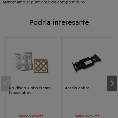
Marcat amb el punt groc de compost'duro '
Podría interesarte
4 x disco + bbs f1cart
Xassís cobra
tapaacubos
Veure producte
Veure producte