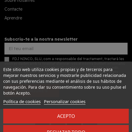
Sobre nosaltres
Contacte
Aprendre
Subscriu-te a la nostra newsletter
FDJ NINCO, SLU, com a responsable del tractament, tractarà les
vostres dades amb la finalitat d'enviar-vos el nostre butlletí informatiu
amb novetats comercials sobre els nostres serveis. Podeu accedir,
Este sitio web utiliza cookies propias y de terceros para
rectificar i suprimir les vostres dades, així com exercir altres drets
mejorar nuestros servicios y mostrarle publicidad relacionada
consultant la informació addicional detallada sobre protecció de
dades a la nostra
política de privacitat
con sus preferencias mediante el análisis de sus hábitos de
navegación. Para dar su consentimiento sobre su uso pulse el
SUBSCRIURE'S
botón Acepto.
Política de cookies
Personalizar cookies
ACEPTO
Desarrollado por
Addis