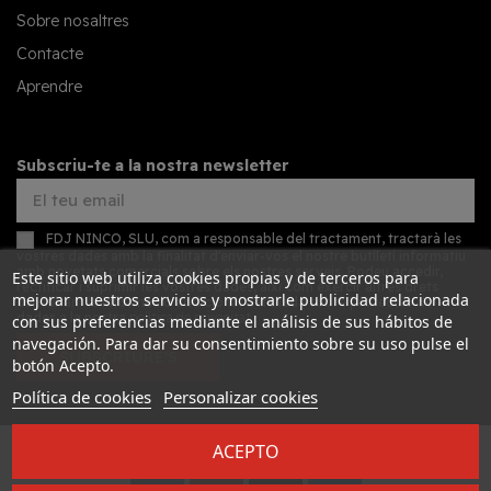
Sobre nosaltres
Contacte
Aprendre
Subscriu-te a la nostra newsletter
FDJ NINCO, SLU, com a responsable del tractament, tractarà les
vostres dades amb la finalitat d'enviar-vos el nostre butlletí informatiu
amb novetats comercials sobre els nostres serveis. Podeu accedir,
Este sitio web utiliza cookies propias y de terceros para
rectificar i suprimir les vostres dades, així com exercir altres drets
mejorar nuestros servicios y mostrarle publicidad relacionada
consultant la informació addicional detallada sobre protecció de
dades a la nostra
política de privacitat
con sus preferencias mediante el análisis de sus hábitos de
navegación. Para dar su consentimiento sobre su uso pulse el
SUBSCRIURE'S
botón Acepto.
Política de cookies
Personalizar cookies
ACEPTO
Desarrollado por
Addis