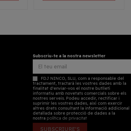
Subscriu-te a la nostra newsletter
FDJ NINCO, SLU, com a responsable del
tractament, tractarà les vostres dades amb la
finalitat d'enviar-vos el nostre butlletí
informatiu amb novetats comercials sobre els
nostres serveis. Podeu accedir, rectificar i
suprimir les vostres dades, així com exercir
altres drets consultant la informació addicional
detallada sobre protecció de dades a la
nostra
política de privacitat
SUBSCRIURE'S