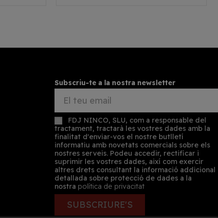
Subscriu-te a la nostra newsletter
FDJ NINCO, SLU, com a responsable del
tractament, tractarà les vostres dades amb la
finalitat d'enviar-vos el nostre butlletí
informatiu amb novetats comercials sobre els
nostres serveis. Podeu accedir, rectificar i
suprimir les vostres dades, així com exercir
altres drets consultant la informació addicional
detallada sobre protecció de dades a la
nostra
política de privacitat
SUBSCRIURE'S