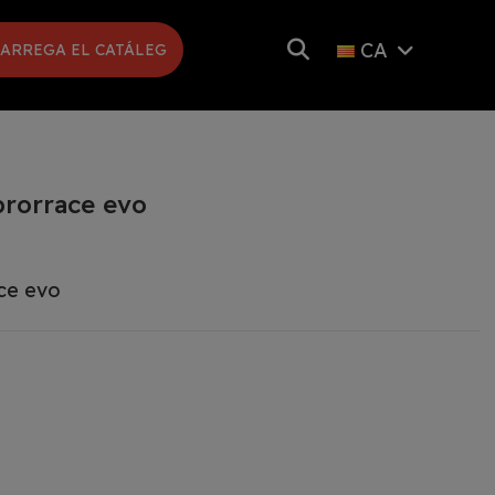
CA
ARREGA EL CATÁLEG
prorrace evo
ace evo