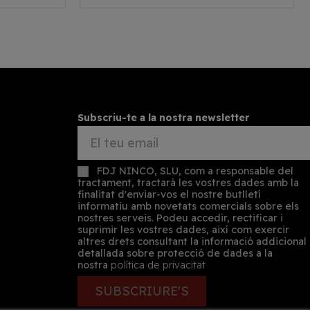
Subscriu-te a la nostra newsletter
FDJ NINCO, SLU, com a responsable del
tractament, tractarà les vostres dades amb la
finalitat d'enviar-vos el nostre butlletí
informatiu amb novetats comercials sobre els
nostres serveis. Podeu accedir, rectificar i
suprimir les vostres dades, així com exercir
altres drets consultant la informació addicional
detallada sobre protecció de dades a la
nostra
política de privacitat
SUBSCRIURE'S