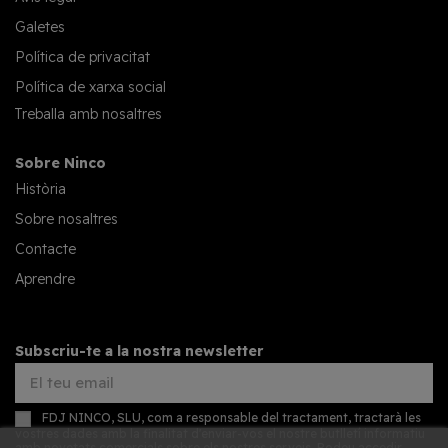
Galetes
Política de privacitat
Política de xarxa social
Treballa amb nosaltres
Sobre Ninco
Història
Sobre nosaltres
Contacte
Aprendre
Subscriu-te a la nostra newsletter
FDJ NINCO, SLU, com a responsable del tractament, tractarà les
vostres dades amb la finalitat d'enviar-vos el nostre butlletí informatiu
amb novetats comercials sobre els nostres serveis. Podeu accedir,