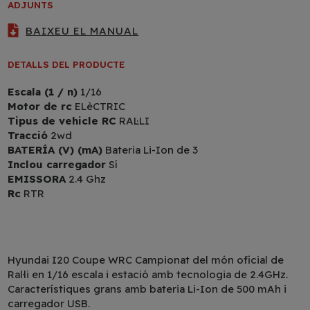
ADJUNTS
BAIXEU EL MANUAL
DETALLS DEL PRODUCTE
Escala (1 / n)
1/16
Motor de rc
ELèCTRIC
Tipus de vehicle RC
RAL·LI
Tracció
2wd
BATERÍA (V) (mA)
Bateria Li-Ion de 3
Inclou carregador
Sí
EMISSORA
2.4 Ghz
Rc
RTR
Hyundai I20 Coupe WRC Campionat del món oficial de
Ral·li en 1/16 escala i estació amb tecnologia de 2.4GHz.
Característiques grans amb bateria Li-Ion de 500 mAh i
carregador USB.