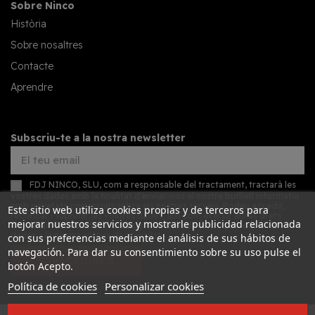
Sobre Ninco
Història
Sobre nosaltres
Contacte
Aprendre
Subscriu-te a la nostra newsletter
FDJ NINCO, SLU, com a responsable del tractament, tractarà les
vostres dades amb la finalitat d'enviar-vos el nostre butlletí informatiu
amb novetats comercials sobre els nostres serveis. Podeu accedir,
Este sitio web utiliza cookies propias y de terceros para
rectificar i suprimir les vostres dades, així com exercir altres drets
mejorar nuestros servicios y mostrarle publicidad relacionada
consultant la informació addicional detallada sobre protecció de
dades a la nostra
política de privacitat
con sus preferencias mediante el análisis de sus hábitos de
navegación. Para dar su consentimiento sobre su uso pulse el
SUBSCRIURE'S
botón Acepto.
Política de cookies
Personalizar cookies