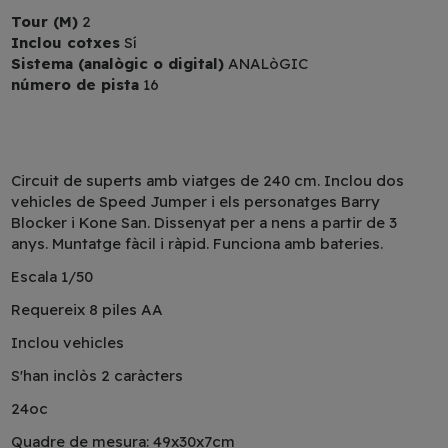
Tour (M)
2
Inclou cotxes
Sí
Sistema (analògic o digital)
ANALòGIC
número de pista
16
Circuit de superts amb viatges de 240 cm. Inclou dos
vehicles de Speed Jumper i els personatges Barry
Blocker i Kone San. Dissenyat per a nens a partir de 3
anys. Muntatge fàcil i ràpid. Funciona amb bateries.
Escala 1/50
Requereix 8 piles AA
Inclou vehicles
S'han inclòs 2 caràcters
24oc
Quadre de mesura: 49x30x7cm