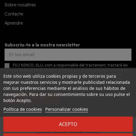
Sobre nosaltres
Contacte
Aprendre
Subscriu-te a la nostra newsletter
FDJ NINCO, SLU, com a responsable del tractament, tractarà les
vostres dades amb la finalitat d'enviar-vos el nostre butlletí informatiu
amb novetats comercials sobre els nostres serveis. Podeu accedir,
Este sitio web utiliza cookies propias y de terceros para
rectificar i suprimir les vostres dades, així com exercir altres drets
mejorar nuestros servicios y mostrarle publicidad relacionada
consultant la informació addicional detallada sobre protecció de
dades a la nostra
política de privacitat
con sus preferencias mediante el análisis de sus hábitos de
navegación. Para dar su consentimiento sobre su uso pulse el
SUBSCRIURE'S
botón Acepto.
Política de cookies
Personalizar cookies
ACEPTO
Desarrollado por
Addis