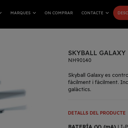
MARQUES
ON COMPRAR
CONTACTE
DESC
SKYBALL GALAXY
NH90140
Skyball Galaxy es contro
fàcilment i fàcilment. I
galàctics.
DETALLS DEL PRODUCTE
BATERÍA (V) (mA)
LI-