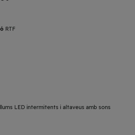
ió
RTF
u llums LED intermitents i altaveus amb sons