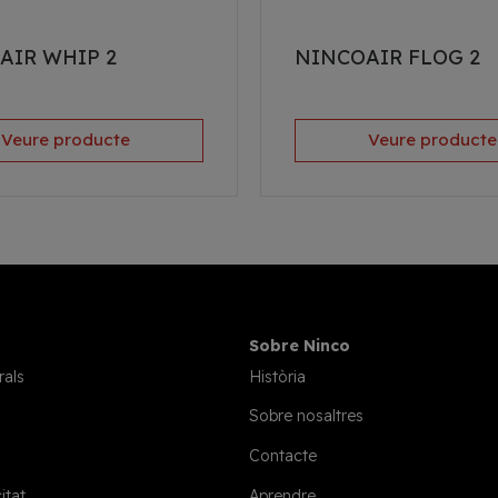
AIR WHIP 2
NINCOAIR FLOG 2
Veure producte
Veure producte
Sobre Ninco
rals
Història
Sobre nosaltres
Contacte
itat
Aprendre