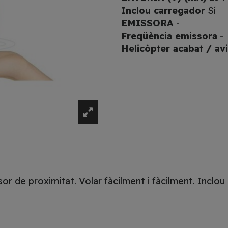
Inclou carregador
Sí
EMISSORA
-
Freqüència emissora
-
Helicòpter acabat / av
or de proximitat. Volar fàcilment i fàcilment. Inclo