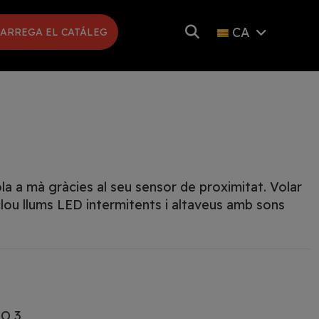
CA
ARREGA EL CATÁLEG
la a mà gràcies al seu sensor de proximitat. Volar
nclou llums LED intermitents i altaveus amb sons
PO 3