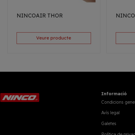
NINCOAIR THOR
NINCO
Veure producte
Informació
Condicions gene
Avís legal
Galetes
Política de privac