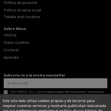
Política de privacitat
Política de xarxa social
Treballa amb nosaltres
Sobre Ninco
Història
Sobre nosaltres
Contacte
Aprendre
Subscriu-te a la nostra newsletter
FDJ NINCO, SLU, com a responsable del tractament, tractarà les
vostres dades amb la finalitat d'enviar-vos el nostre butlletí informatiu
amb novetats comercials sobre els nostres serveis. Podeu accedir,
Este sitio web utiliza cookies propias y de terceros para
rectificar i suprimir les vostres dades, així com exercir altres drets
mejorar nuestros servicios y mostrarle publicidad relacionada
consultant la informació addicional detallada sobre protecció de
dades a la nostra
política de privacitat
con sus preferencias mediante el análisis de sus hábitos de