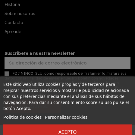
Historia
Sobre nosotros
Contacto
Aprende
Suscríbete a nuestra newsletter
FDJ NINCO, SLU, como responsable del tratamiento, tratará sus
datos con la finalidad de enviarle nuestro boletín con novedades
comerciales sobre nuestros servicios. Puede acceder, rectificar y
Este sitio web utiliza cookies propias y de terceros para
suprimir sus datos, así como ejercer otros derechos, consultando la
mejorar nuestros servicios y mostrarle publicidad relacionada
información adicional y detallada sobre protección de datos en
nuestra
política de privacidad
con sus preferencias mediante el análisis de sus hábitos de
navegación. Para dar su consentimiento sobre su uso pulse el
SUSCRIBIRSE
botón Acepto.
Política de cookies
Personalizar cookies
ACEPTO