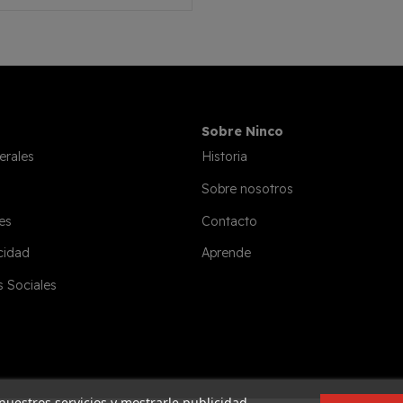
Sobre Ninco
erales
Historia
Sobre nosotros
es
Contacto
acidad
Aprende
s Sociales
 nuestros servicios y mostrarle publicidad