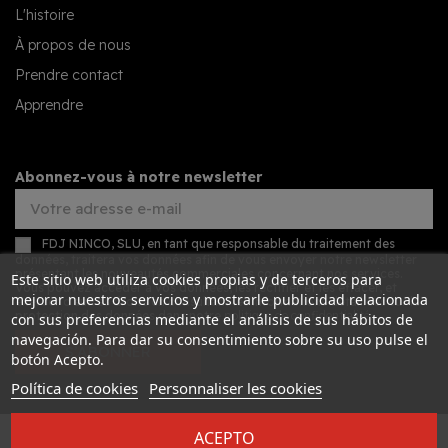
L'histoire
À propos de nous
Prendre contact
Apprendre
Abonnez-vous à notre newsletter
FDJ NINCO, SLU, en tant que responsable du traitement des
données, traitera vos données afin de vous envoyer notre newsletter
présentant les nouveautés commerciales concernant nos services.
Este sitio web utiliza cookies propias y de terceros para
Vous pouvez accéder à vos données, les rectifier et les effacer, et
mejorar nuestros servicios y mostrarle publicidad relacionada
exercer d'autres droits en consultant les informations détaillées sur la
protection des données dans notre
politique de confidentialité
.
con sus preferencias mediante el análisis de sus hábitos de
navegación. Para dar su consentimiento sobre su uso pulse el
S’ABONNER
botón Acepto.
Política de cookies
Personnaliser les cookies
ACEPTO