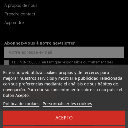
À propos de nous
Prendre contact
Apprendre
Abonnez-vous à notre newsletter
FDJ NINCO, SLU, en tant que responsable du traitement des
données, traitera vos données afin de vous envoyer notre newsletter
présentant les nouveautés commerciales concernant nos services.
Este sitio web utiliza cookies propias y de terceros para
Vous pouvez accéder à vos données, les rectifier et les effacer, et
mejorar nuestros servicios y mostrarle publicidad relacionada
exercer d'autres droits en consultant les informations détaillées sur la
protection des données dans notre
politique de confidentialité
.
con sus preferencias mediante el análisis de sus hábitos de
navegación. Para dar su consentimiento sobre su uso pulse el
S’ABONNER
botón Acepto.
Política de cookies
Personnaliser les cookies
ACEPTO
Desarrollado por
Addis