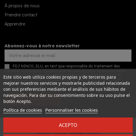
À propos de nous
Prendre contact
Apprendre
Abonnez-vous à notre newsletter
FDJ NINCO, SLU, en tant que responsable du traitement des
données, traitera vos données afin de vous envoyer notre newsletter
présentant les nouveautés commerciales concernant nos services.
Este sitio web utiliza cookies propias y de terceros para
Vous pouvez accéder à vos données, les rectifier et les effacer, et
mejorar nuestros servicios y mostrarle publicidad relacionada
exercer d'autres droits en consultant les informations détaillées sur la
protection des données dans notre
politique de confidentialité
.
con sus preferencias mediante el análisis de sus hábitos de
navegación. Para dar su consentimiento sobre su uso pulse el
S’ABONNER
botón Acepto.
Política de cookies
Personnaliser les cookies
ACEPTO
Desarrollado por
Addis