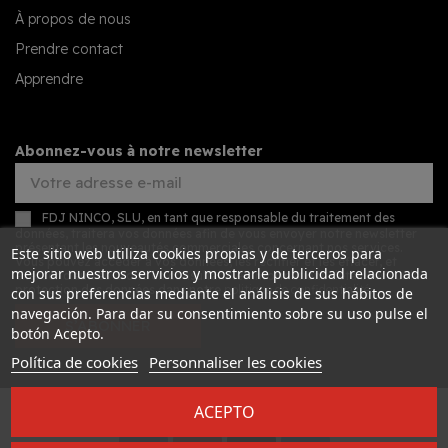
À propos de nous
Prendre contact
Apprendre
Abonnez-vous à notre newsletter
FDJ NINCO, SLU, en tant que responsable du traitement des
données, traitera vos données afin de vous envoyer notre newsletter
présentant les nouveautés commerciales concernant nos services.
Este sitio web utiliza cookies propias y de terceros para
Vous pouvez accéder à vos données, les rectifier et les effacer, et
mejorar nuestros servicios y mostrarle publicidad relacionada
exercer d'autres droits en consultant les informations détaillées sur la
protection des données dans notre
politique de confidentialité
.
con sus preferencias mediante el análisis de sus hábitos de
navegación. Para dar su consentimiento sobre su uso pulse el
S’ABONNER
botón Acepto.
Política de cookies
Personnaliser les cookies
ACEPTO
Desarrollado por
Addis