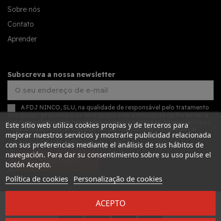
Sobre nós
Contato
Aprender
Subscreva a nossa newsletter
A FDJ NINCO, SLU, na qualidade de responsável pelo tratamento
dos dados, processará os seus dados com a finalidade de lhe enviar a
nossa newsletter com novidades comerciais sobre os nossos serviços.
Este sitio web utiliza cookies propias y de terceros para
Pode aceder, retificar e apagar os seus dados, bem como exercer
mejorar nuestros servicios y mostrarle publicidad relacionada
outros direitos, consultando as informações adicionais detalhadas
sobre proteção de dados na nossa
política de privacidade
con sus preferencias mediante el análisis de sus hábitos de
navegación. Para dar su consentimiento sobre su uso pulse el
SUBSCREVER
botón Acepto.
Política de cookies
Personalização de cookies
ACEPTO
Desarrollado por
Addis