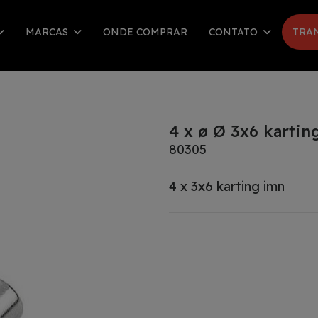
MARCAS
ONDE COMPRAR
CONTATO
TRA
4 x ø Ø 3x6 kartin
80305
4 x 3x6 karting imn