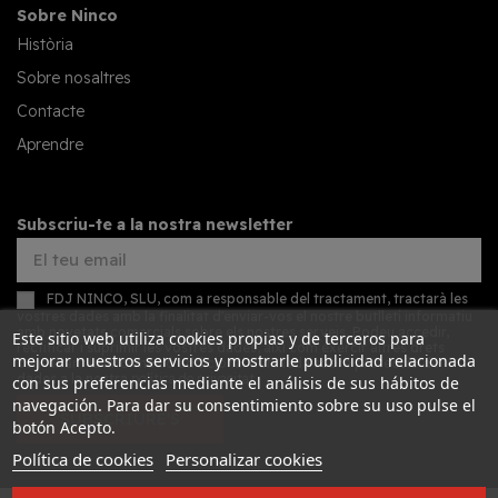
Sobre Ninco
Història
Sobre nosaltres
Contacte
Aprendre
Subscriu-te a la nostra newsletter
FDJ NINCO, SLU, com a responsable del tractament, tractarà les
vostres dades amb la finalitat d'enviar-vos el nostre butlletí informatiu
amb novetats comercials sobre els nostres serveis. Podeu accedir,
Este sitio web utiliza cookies propias y de terceros para
rectificar i suprimir les vostres dades, així com exercir altres drets
mejorar nuestros servicios y mostrarle publicidad relacionada
consultant la informació addicional detallada sobre protecció de
dades a la nostra
política de privacitat
con sus preferencias mediante el análisis de sus hábitos de
navegación. Para dar su consentimiento sobre su uso pulse el
SUBSCRIURE'S
botón Acepto.
Política de cookies
Personalizar cookies