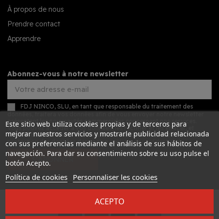
À propos de nous
Prendre contact
Apprendre
Abonnez-vous à notre newsletter
FDJ NINCO, SLU, en tant que responsable du traitement des
données, traitera vos données afin de vous envoyer notre newsletter
présentant les nouveautés commerciales concernant nos services.
Este sitio web utiliza cookies propias y de terceros para
Vous pouvez accéder à vos données, les rectifier et les effacer, et
mejorar nuestros servicios y mostrarle publicidad relacionada
exercer d'autres droits en consultant les informations détaillées sur la
protection des données dans notre
politique de confidentialité
.
con sus preferencias mediante el análisis de sus hábitos de
navegación. Para dar su consentimiento sobre su uso pulse el
S’ABONNER
botón Acepto.
Política de cookies
Personnaliser les cookies
ACEPTO
Desarrollado por
Addis