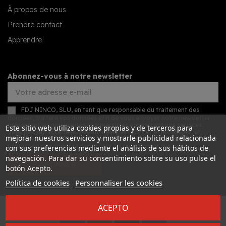
À propos de nous
Prendre contact
Apprendre
Abonnez-vous à notre newsletter
FDJ NINCO, SLU, en tant que responsable du traitement des
données, traitera vos données afin de vous envoyer notre newsletter
présentant les nouveautés commerciales concernant nos services.
Este sitio web utiliza cookies propias y de terceros para
Vous pouvez accéder à vos données, les rectifier et les effacer, et
mejorar nuestros servicios y mostrarle publicidad relacionada
exercer d'autres droits en consultant les informations détaillées sur la
protection des données dans notre
politique de confidentialité
.
con sus preferencias mediante el análisis de sus hábitos de
navegación. Para dar su consentimiento sobre su uso pulse el
S’ABONNER
botón Acepto.
Política de cookies
Personnaliser les cookies
ACEPTO
Desarrollado por
Addis