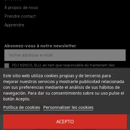
À propos de nous
Prendre contact
Apprendre
Abonnez-vous à notre newsletter
FDJ NINCO, SLU, en tant que responsable du traitement des
données, traitera vos données afin de vous envoyer notre newsletter
présentant les nouveautés commerciales concernant nos services.
Este sitio web utiliza cookies propias y de terceros para
Vous pouvez accéder à vos données, les rectifier et les effacer, et
mejorar nuestros servicios y mostrarle publicidad relacionada
exercer d'autres droits en consultant les informations détaillées sur la
protection des données dans notre
politique de confidentialité
.
con sus preferencias mediante el análisis de sus hábitos de
navegación. Para dar su consentimiento sobre su uso pulse el
S’ABONNER
botón Acepto.
Política de cookies
Personnaliser les cookies
ACEPTO
Desarrollado por
Addis