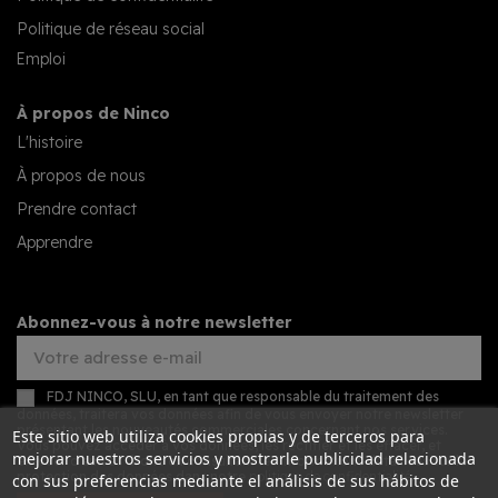
Politique de réseau social
Emploi
À propos de Ninco
L'histoire
À propos de nous
Prendre contact
Apprendre
Abonnez-vous à notre newsletter
FDJ NINCO, SLU, en tant que responsable du traitement des
données, traitera vos données afin de vous envoyer notre newsletter
présentant les nouveautés commerciales concernant nos services.
Este sitio web utiliza cookies propias y de terceros para
Vous pouvez accéder à vos données, les rectifier et les effacer, et
mejorar nuestros servicios y mostrarle publicidad relacionada
exercer d'autres droits en consultant les informations détaillées sur la
protection des données dans notre
politique de confidentialité
.
con sus preferencias mediante el análisis de sus hábitos de