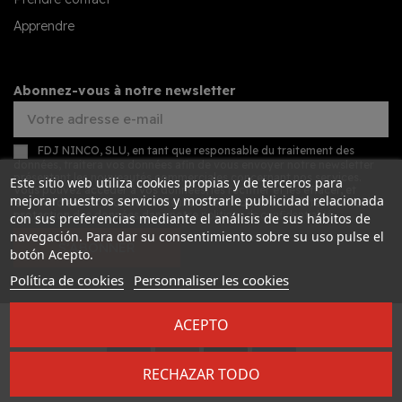
Apprendre
Abonnez-vous à notre newsletter
FDJ NINCO, SLU, en tant que responsable du traitement des
données, traitera vos données afin de vous envoyer notre newsletter
présentant les nouveautés commerciales concernant nos services.
Este sitio web utiliza cookies propias y de terceros para
Vous pouvez accéder à vos données, les rectifier et les effacer, et
mejorar nuestros servicios y mostrarle publicidad relacionada
exercer d'autres droits en consultant les informations détaillées sur la
protection des données dans notre
politique de confidentialité
.
con sus preferencias mediante el análisis de sus hábitos de
navegación. Para dar su consentimiento sobre su uso pulse el
S’ABONNER
botón Acepto.
Política de cookies
Personnaliser les cookies
ACEPTO
Desarrollado por
Addis
RECHAZAR TODO