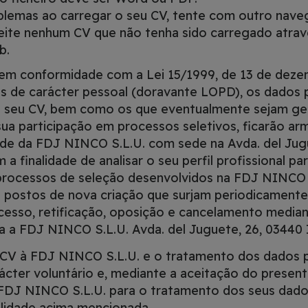
oblemas ao carregar o seu CV, tente com outro nav
eite nenhum CV que não tenha sido carregado atrav
b.
em conformidade com a Lei 15/1999, de 13 de deze
s de carácter pessoal (doravante LOPD), os dados 
do seu CV, bem como os que eventualmente sejam g
ua participação em processos seletivos, ficarão a
ade da FDJ NINCO S.L.U. com sede na Avda. del Jug
m a finalidade de analisar o seu perfil profissional pa
 processos de seleção desenvolvidos na FDJ NINCO 
 postos de nova criação que surjam periodicamente
acesso, retificação, oposição e cancelamento medi
da a FDJ NINCO S.L.U. Avda. del Juguete, 26, 03440 I
 CV à FDJ NINCO S.L.U. e o tratamento dos dados 
cter voluntário e, mediante a aceitação do present
FDJ NINCO S.L.U. para o tratamento dos seus dado
lidade acima mencionada.