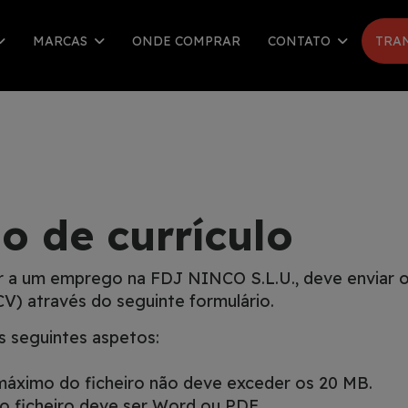
MARCAS
ONDE COMPRAR
CONTATO
TRA
o de currículo
r a um emprego na FDJ NINCO S.L.U., deve enviar o 
CV) através do seguinte formulário.
s seguintes aspetos:
máximo do ficheiro não deve exceder os 20 MB.
o ficheiro deve ser Word ou PDF.