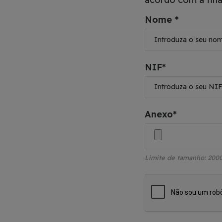
Nome *
NIF*
Anexo*
Limite de tamanho: 200