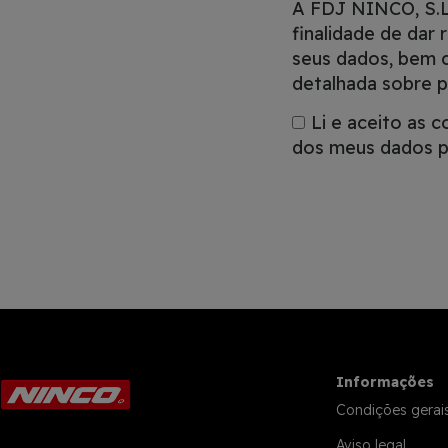
A FDJ NINCO, S.L.
finalidade de dar 
seus dados, bem c
detalhada sobre p
Li e aceito as 
dos meus dados pa
Informações
Condições gerai
Aviso legal