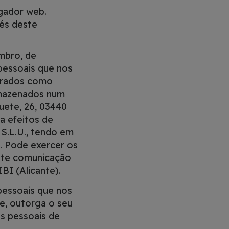
egador web.
és deste
mbro, de
pessoais que nos
erados como
rmazenados num
uete, 26, 03440
ra efeitos de
S.L.U., tendo em
. Pode exercer os
ante comunicação
BI (Alicante).
pessoais que nos
e, outorga o seu
s pessoais de