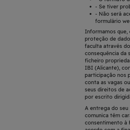
- Se tiver pr
- Não será ac
formulário we
Informamos que, 
proteção de dado
faculta através 
consequência da s
ficheiro propried
IBI (Alicante), co
participação nos
conta as vagas ou
seus direitos de 
por escrito dirigi
A entrega do seu
comunica têm cará
consentimento à 
acordo com a fina