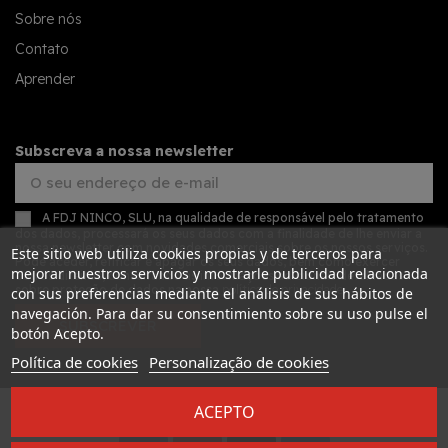
Sobre nós
Contato
Aprender
Subscreva a nossa newsletter
A FDJ NINCO, SLU, na qualidade de responsável pelo tratamento
dos dados, processará os seus dados com a finalidade de lhe enviar a
nossa newsletter com novidades comerciais sobre os nossos serviços.
Este sitio web utiliza cookies propias y de terceros para
Pode aceder, retificar e apagar os seus dados, bem como exercer
mejorar nuestros servicios y mostrarle publicidad relacionada
outros direitos, consultando as informações adicionais detalhadas
sobre proteção de dados na nossa
política de privacidade
con sus preferencias mediante el análisis de sus hábitos de
navegación. Para dar su consentimiento sobre su uso pulse el
SUBSCREVER
botón Acepto.
Política de cookies
Personalização de cookies
ACEPTO
Desarrollado por
Addis