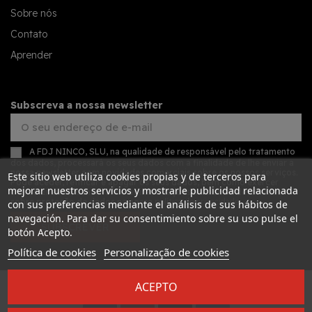
Sobre nós
Contato
Aprender
Subscreva a nossa newsletter
A FDJ NINCO, SLU, na qualidade de responsável pelo tratamento
dos dados, processará os seus dados com a finalidade de lhe enviar a
nossa newsletter com novidades comerciais sobre os nossos serviços.
Este sitio web utiliza cookies propias y de terceros para
Pode aceder, retificar e apagar os seus dados, bem como exercer
mejorar nuestros servicios y mostrarle publicidad relacionada
outros direitos, consultando as informações adicionais detalhadas
sobre proteção de dados na nossa
política de privacidade
con sus preferencias mediante el análisis de sus hábitos de
navegación. Para dar su consentimiento sobre su uso pulse el
SUBSCREVER
botón Acepto.
Política de cookies
Personalização de cookies
ACEPTO
Desarrollado por
Addis