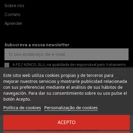
Sobre nós
Contato
Aprender
Subscreva a nossa newsletter
A FDJ NINCO, SLU, na qualidade de responsável pelo tratamento
dos dados, processará os seus dados com a finalidade de lhe enviar a
nossa newsletter com novidades comerciais sobre os nossos serviços.
Este sitio web utiliza cookies propias y de terceros para
Pode aceder, retificar e apagar os seus dados, bem como exercer
mejorar nuestros servicios y mostrarle publicidad relacionada
outros direitos, consultando as informações adicionais detalhadas
sobre proteção de dados na nossa
política de privacidade
con sus preferencias mediante el análisis de sus hábitos de
navegación. Para dar su consentimiento sobre su uso pulse el
SUBSCREVER
botón Acepto.
Política de cookies
Personalização de cookies
ACEPTO
Desarrollado por
Addis