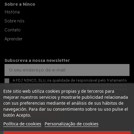
Sobre a Ninco
História
Sobre nós
Contato
Aprender
Subscreva a nossa newsletter
A FDJ NINCO, SLU, na qualidade de responsável pelo tratamento
dos dados, processará os seus dados com a finalidade de lhe enviar a
nossa newsletter com novidades comerciais sobre os nossos serviços.
Este sitio web utiliza cookies propias y de terceros para
Pode aceder, retificar e apagar os seus dados, bem como exercer
mejorar nuestros servicios y mostrarle publicidad relacionada
outros direitos, consultando as informações adicionais detalhadas
sobre proteção de dados na nossa
política de privacidade
con sus preferencias mediante el análisis de sus hábitos de
navegación. Para dar su consentimiento sobre su uso pulse el
SUBSCREVER
botón Acepto.
Política de cookies
Personalização de cookies