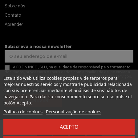
Sobre nós
Contato
Aprender
Subscreva a nossa newsletter
A FDJ NINCO, SLU, na qualidade de responsável pelo tratamento
dos dados, processará os seus dados com a finalidade de lhe enviar a
nossa newsletter com novidades comerciais sobre os nossos serviços.
Este sitio web utiliza cookies propias y de terceros para
Pode aceder, retificar e apagar os seus dados, bem como exercer
mejorar nuestros servicios y mostrarle publicidad relacionada
outros direitos, consultando as informações adicionais detalhadas
sobre proteção de dados na nossa
política de privacidade
con sus preferencias mediante el análisis de sus hábitos de
navegación. Para dar su consentimiento sobre su uso pulse el
SUBSCREVER
botón Acepto.
Política de cookies
Personalização de cookies
ACEPTO
Desarrollado por
Addis