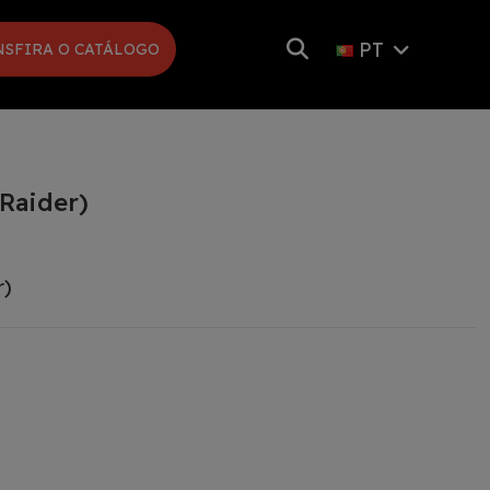
PT
NSFIRA O CATÁLOGO
(Raider)
r)