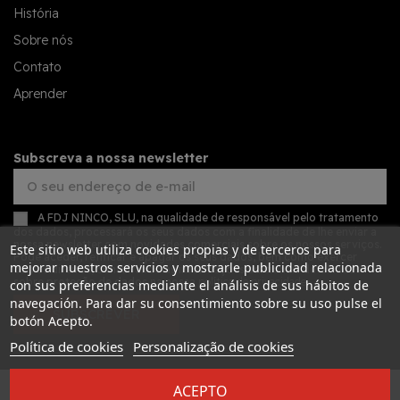
História
Sobre nós
Contato
Aprender
Subscreva a nossa newsletter
A FDJ NINCO, SLU, na qualidade de responsável pelo tratamento
dos dados, processará os seus dados com a finalidade de lhe enviar a
nossa newsletter com novidades comerciais sobre os nossos serviços.
Este sitio web utiliza cookies propias y de terceros para
Pode aceder, retificar e apagar os seus dados, bem como exercer
mejorar nuestros servicios y mostrarle publicidad relacionada
outros direitos, consultando as informações adicionais detalhadas
sobre proteção de dados na nossa
política de privacidade
con sus preferencias mediante el análisis de sus hábitos de
navegación. Para dar su consentimiento sobre su uso pulse el
SUBSCREVER
botón Acepto.
Política de cookies
Personalização de cookies
ACEPTO