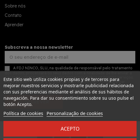
Sobre nós
Contato
Aprender
Subscreva a nossa newsletter
A FDJ NINCO, SLU, na qualidade de responsável pelo tratamento
dos dados, processará os seus dados com a finalidade de lhe enviar a
nossa newsletter com novidades comerciais sobre os nossos serviços.
Este sitio web utiliza cookies propias y de terceros para
Pode aceder, retificar e apagar os seus dados, bem como exercer
mejorar nuestros servicios y mostrarle publicidad relacionada
outros direitos, consultando as informações adicionais detalhadas
sobre proteção de dados na nossa
política de privacidade
con sus preferencias mediante el análisis de sus hábitos de
navegación. Para dar su consentimiento sobre su uso pulse el
SUBSCREVER
botón Acepto.
Política de cookies
Personalização de cookies
ACEPTO
Desarrollado por
Addis