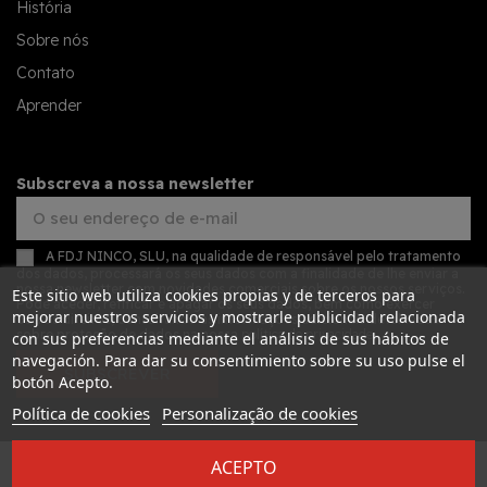
História
Sobre nós
Contato
Aprender
Subscreva a nossa newsletter
A FDJ NINCO, SLU, na qualidade de responsável pelo tratamento
dos dados, processará os seus dados com a finalidade de lhe enviar a
nossa newsletter com novidades comerciais sobre os nossos serviços.
Este sitio web utiliza cookies propias y de terceros para
Pode aceder, retificar e apagar os seus dados, bem como exercer
mejorar nuestros servicios y mostrarle publicidad relacionada
outros direitos, consultando as informações adicionais detalhadas
sobre proteção de dados na nossa
política de privacidade
con sus preferencias mediante el análisis de sus hábitos de
navegación. Para dar su consentimiento sobre su uso pulse el
SUBSCREVER
botón Acepto.
Política de cookies
Personalização de cookies
ACEPTO
Desarrollado por
Addis