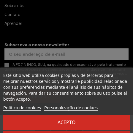
Sobre nós
Contato
Aprender
Subscreva a nossa newsletter
A FDJ NINCO, SLU, na qualidade de responsável pelo tratamento
dos dados, processará os seus dados com a finalidade de lhe enviar a
nossa newsletter com novidades comerciais sobre os nossos serviços.
Este sitio web utiliza cookies propias y de terceros para
Pode aceder, retificar e apagar os seus dados, bem como exercer
mejorar nuestros servicios y mostrarle publicidad relacionada
outros direitos, consultando as informações adicionais detalhadas
sobre proteção de dados na nossa
política de privacidade
con sus preferencias mediante el análisis de sus hábitos de
navegación. Para dar su consentimiento sobre su uso pulse el
SUBSCREVER
botón Acepto.
Política de cookies
Personalização de cookies
ACEPTO
Desarrollado por
Addis