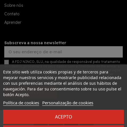
Sobre nós
Contato
Aprender
Subscreva a nossa newsletter
A FDJ NINCO, SLU, na qualidade de responsável pelo tratamento
dos dados, processará os seus dados com a finalidade de lhe enviar a
nossa newsletter com novidades comerciais sobre os nossos serviços.
Este sitio web utiliza cookies propias y de terceros para
Pode aceder, retificar e apagar os seus dados, bem como exercer
mejorar nuestros servicios y mostrarle publicidad relacionada
outros direitos, consultando as informações adicionais detalhadas
sobre proteção de dados na nossa
política de privacidade
con sus preferencias mediante el análisis de sus hábitos de
navegación. Para dar su consentimiento sobre su uso pulse el
SUBSCREVER
botón Acepto.
Política de cookies
Personalização de cookies
ACEPTO
Desarrollado por
Addis