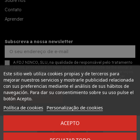
Sobre nós
Contato
Aprender
Subscreva a nossa newsletter
A FDJ NINCO, SLU, na qualidade de responsável pelo tratamento
dos dados, processará os seus dados com a finalidade de lhe enviar a
nossa newsletter com novidades comerciais sobre os nossos serviços.
Este sitio web utiliza cookies propias y de terceros para
Pode aceder, retificar e apagar os seus dados, bem como exercer
mejorar nuestros servicios y mostrarle publicidad relacionada
outros direitos, consultando as informações adicionais detalhadas
sobre proteção de dados na nossa
política de privacidade
con sus preferencias mediante el análisis de sus hábitos de
navegación. Para dar su consentimiento sobre su uso pulse el
SUBSCREVER
botón Acepto.
Política de cookies
Personalização de cookies
ACEPTO
Desarrollado por
Addis