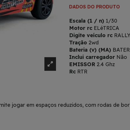
DADOS DO PRODUTO
Escala (1 / n)
1/30
Motor rc
ELéTRICA
Digite veículo rc
RALL
Tração
2wd
Bateria (v) (MA)
BATER
Inclui carregador
Não
EMISSOR
2.4 Ghz
Rc
RTR
rmite jogar em espaços reduzidos, com rodas de bo