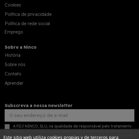
Cookies
Política de privacidade
Política de rede social
Emprego
Sobre a Ninco
História
Sobre nós
Contato
Aprender
Subscreva a nossa newsletter
A FDJ NINCO, SLU, na qualidade de responsável pelo tratamento
dos dados, processará os seus dados com a finalidade de lhe enviar a
nossa newsletter com novidades comerciais sobre os nossos serviços.
Este sitio web utiliza cookies propias y de terceros para