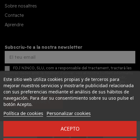
Sobre nosaltres
Contacte
Aprendre
Subscriu-te a la nostra newsletter
FDJ NINCO, SLU, com a responsable del tractament, tractarà les
vostres dades amb la finalitat d'enviar-vos el nostre butlletí informatiu
amb novetats comercials sobre els nostres serveis. Podeu accedir,
Este sitio web utiliza cookies propias y de terceros para
rectificar i suprimir les vostres dades, així com exercir altres drets
mejorar nuestros servicios y mostrarle publicidad relacionada
consultant la informació addicional detallada sobre protecció de
dades a la nostra
política de privacitat
con sus preferencias mediante el análisis de sus hábitos de
navegación. Para dar su consentimiento sobre su uso pulse el
SUBSCRIURE'S
botón Acepto.
Política de cookies
Personalizar cookies
ACEPTO
Desarrollado por
Addis