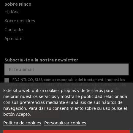
Sobre Ninco
Història
Sobre nosaltres
Contacte
Aprendre
Subscriu-te a la nostra newsletter
FDJ NINCO, SLU, com a responsable del tractament, tractarà les
vostres dades amb la finalitat d'enviar-vos el nostre butlletí informatiu
amb novetats comercials sobre els nostres serveis. Podeu accedir,
Este sitio web utiliza cookies propias y de terceros para
rectificar i suprimir les vostres dades, així com exercir altres drets
mejorar nuestros servicios y mostrarle publicidad relacionada
consultant la informació addicional detallada sobre protecció de
dades a la nostra
política de privacitat
con sus preferencias mediante el análisis de sus hábitos de
navegación. Para dar su consentimiento sobre su uso pulse el
SUBSCRIURE'S
botón Acepto.
Política de cookies
Personalizar cookies