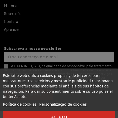
História
Sobre nós
Contato
Aprender
Subscreva a nossa newsletter
A FDJ NINCO, SLU, na qualidade de responsável pelo tratamento
dos dados, processará os seus dados com a finalidade de lhe enviar a
nossa newsletter com novidades comerciais sobre os nossos serviços.
Este sitio web utiliza cookies propias y de terceros para
Pode aceder, retificar e apagar os seus dados, bem como exercer
mejorar nuestros servicios y mostrarle publicidad relacionada
outros direitos, consultando as informações adicionais detalhadas
sobre proteção de dados na nossa
política de privacidade
con sus preferencias mediante el análisis de sus hábitos de
navegación. Para dar su consentimiento sobre su uso pulse el
SUBSCREVER
botón Acepto.
Política de cookies
Personalização de cookies
ACEPTO